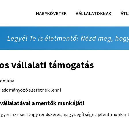
NAGYKÖVETEK
VÁLLALATOKNAK
ÁTL
Legyél Te is életmentő! Nézd meg, hog
os vállalati támogatás
domány
 adományozó szeretnék lenni
állalatával a mentők munkáját!
gyen az eseti vagy rendszeres, nagy segítséget jelent munkán