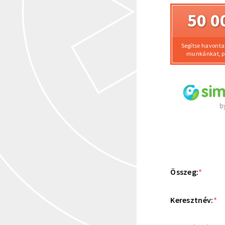
50 0
Segítse havonta 
munkánkat, pr
Összeg:
*
Keresztnév:
*