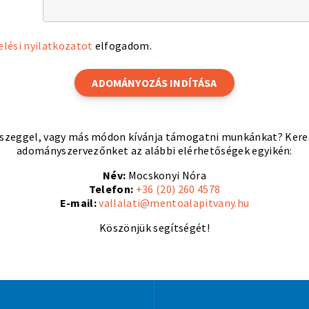
lési nyilatkozatot
elfogadom.
ADOMÁNYOZÁS INDÍTÁSA
szeggel, vagy más módon kívánja támogatni munkánkat? Keress
adományszervezőnket az alábbi elérhetőségek egyikén:
Név:
Mocskonyi Nóra
Telefon:
+36 (20) 260 4578
E-mail:
vallalati@mentoalapitvany.hu
Köszönjük segítségét!