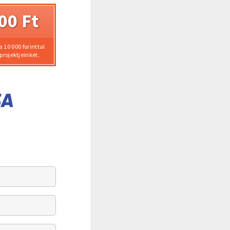
00 Ft
 10 000 forinttal
rojektjeinket.