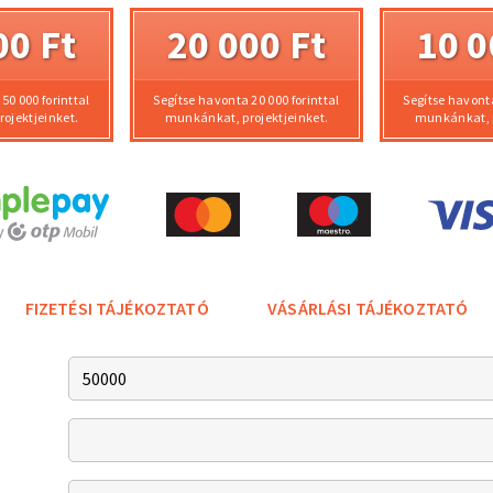
00 Ft
20 000 Ft
10 0
50 000 forinttal
Segítse havonta 20 000 forinttal
Segítse havonta
ojektjeinket.
munkánkat, projektjeinket.
munkánkat, p
FIZETÉSI TÁJÉKOZTATÓ
VÁSÁRLÁSI TÁJÉKOZTATÓ