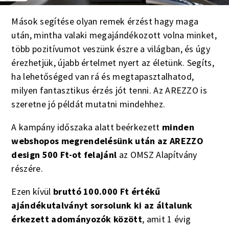
Mások segítése olyan remek érzést hagy maga
után, mintha valaki megajándékozott volna minket,
több pozitívumot veszünk észre a világban, és úgy
érezhetjük, újabb értelmet nyert az életünk. Segíts,
ha lehetőséged van rá és megtapasztalhatod,
milyen fantasztikus érzés jót tenni. Az AREZZO is
szeretne jó példát mutatni mindehhez.
A kampány időszaka alatt beérkezett
minden
webshopos megrendelésünk után az AREZZO
design 500 Ft-ot felajánl
az OMSZ Alapítvány
részére.
Ezen kívül
bruttó 100.000 Ft értékű
ajándékutalványt sorsolunk ki az általunk
érkezett adományozók között
, amit 1 évig